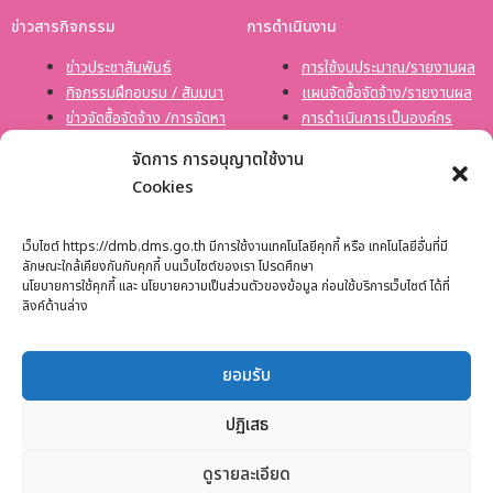
ข่าวสารกิจกรรม
การดำเนินงาน
ข่าวประชาสัมพันธ์
การใช้งบประมาณ/รายงานผล
กิจกรรมฝึกอบรม / สัมมนา
แผนจัดซื้อจัดจ้าง/รายงานผล
ข่าวจัดซื้อจัดจ้าง /การจัดหา
การดำเนินการเป็นองค์กร
พัสดุ
คุณธรรมต้นแบบ
จัดการ การอนุญาตใช้งาน
ข่าวภารกิจผู้บริหาร
Cookies
ประกาศรับสมัคงาน
ดาวน์โหลดเอกสาร
เว็บไซต์ https://dmb.dms.go.th มีการใช้งานเทคโนโลยีคุกกี้ หรือ เทคโนโลยีอื่นที่มี
หน่วยงานอื่น ๆ
ลักษณะใกล้เคียงกันกับคุกกี้ บนเว็บไซต์ของเรา โปรดศึกษา
จำนวนผู้เข้าชม
นโยบายการใช้คุกกี้ และ นโยบายความเป็นส่วนตัวของข้อมูล ก่อนใช้บริการเว็บไซต์ ได้ที่
1,788
ลิงค์ด้านล่าง
ยอมรับ
แผนผังเว็บไซต์
ปฏิเสธ
นโยบายเว็บไซต์
นโยบายการคุ้มครองข้อมูลส่วนบุคคล
ดูรายละเอียด
นโยบายการรักษาความปลอดภัยมั่นคงเว็บไซต์